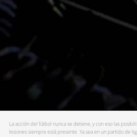
La acción del fútbol nunca se detiene, y con eso las posib
lesiones siempre está presente. Ya sea en un partido de lig