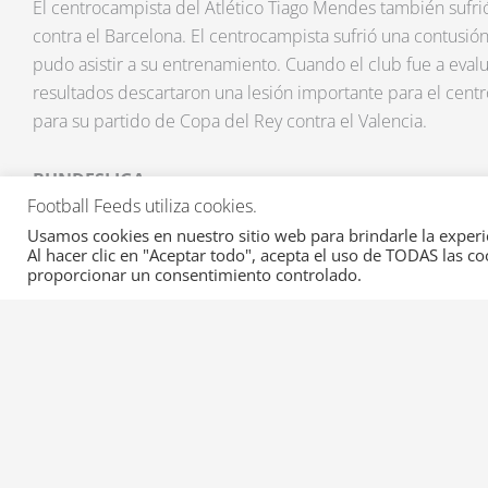
El centrocampista del Atlético Tiago Mendes también sufrió
contra el Barcelona. El centrocampista sufrió una contusión
pudo asistir a su entrenamiento. Cuando el club fue a evalua
resultados descartaron una lesión importante para el cent
para su partido de Copa del Rey contra el Valencia.
BUNDESLIGA
Football Feeds utiliza cookies.
Maximillian Beister (Lesión del ligamento cruzado 
Maximillian Beister sufrió una lesión en un amistoso contra e
Usamos cookies en nuestro sitio web para brindarle la experi
Al hacer clic en "Aceptar todo", acepta el uso de TODAS las c
perderá el resto de la temporada de la Bundesliga. Inme
proporcionar un consentimiento controlado.
partido, le hicieron una resonancia magnética a Beister y l
se había desgarrado el ligamento cruzado anterior de la rod
que someterse a una cirugía en los días siguientes. Esto es
delantero de 23 años, ya que fue una campaña impresionant
lo retrasó.
Si no quieres perderte ninguna actualización de lesiones d