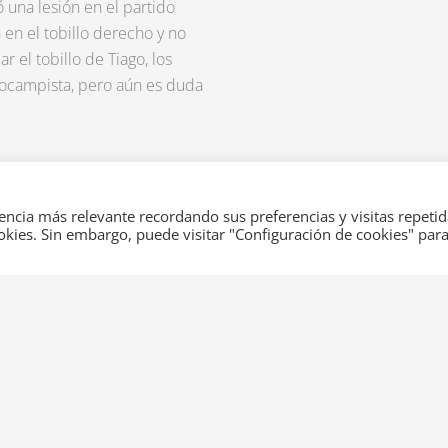
 una lesión en el partido
 en el tobillo derecho y no
r el tobillo de Tiago, los
rocampista, pero aún es duda
– Fuera de temporada)
l Vitesse de la Eredivisie y se
encia más relevante recordando sus preferencias y visitas repetid
ookies. Sin embargo, puede visitar "Configuración de cookies" par
diatamente después del
os resultados confirmaron que
illa izquierda y que tendrá
 realmente doloroso para el
e para él hasta que la lesión
e estos jugadores o de