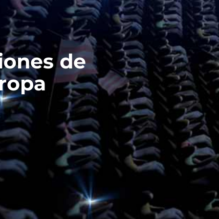
iones de
uropa