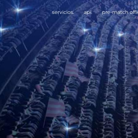
servicios.
api.
pre-match offi